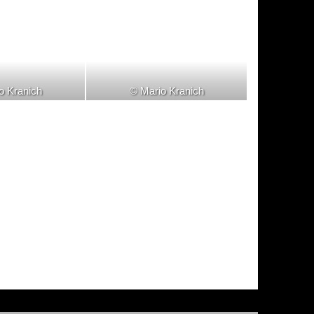
o Kranich
© Mario Kranich