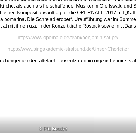
rche, als auch als freischaffender Musiker in Greifswald und Str
t einen Kompositionsauftrag für die OPERNALE 2017 mit „Käthe,
anga pomarina. Die Schreiadleroper“. Uraufführung war im Somme
trat mit ihnen u.a. in der Konzertkirche Rostock sowie mit „Da
https://www.opernale.de/team/benjamin-saupe/
https://www.singakademie-stralsund.de/Unser-Chorleiter
/kirchengemeinden-altefaehr-poseritz-rambin.org/kirchenmusik-al
© Phil Bondyé