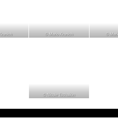
Kranich
© Mario Kranich
© Mari
© Nicole Tschaikin