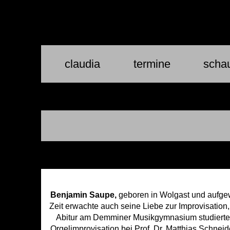
claudia
termine
schau
Benjamin Saupe,
geboren in Wolgast und aufgewa
Zeit erwachte auch seine Liebe zur Improvisatio
Abitur am Demminer Musikgymnasium studierte 
Orgelimprovisation bei Prof. Dr. Matthias Schnei