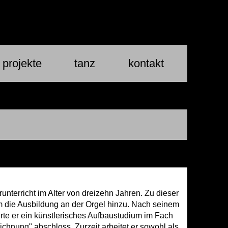
 projekte
tanz
kontakt
nterricht im Alter von dreizehn Jahren. Zu dieser
m die Ausbildung an der Orgel hinzu. Nach seinem
e er ein künstlerisches Aufbaustudium im Fach
chnung" abschloss. Zurzeit arbeitet er sowohl als