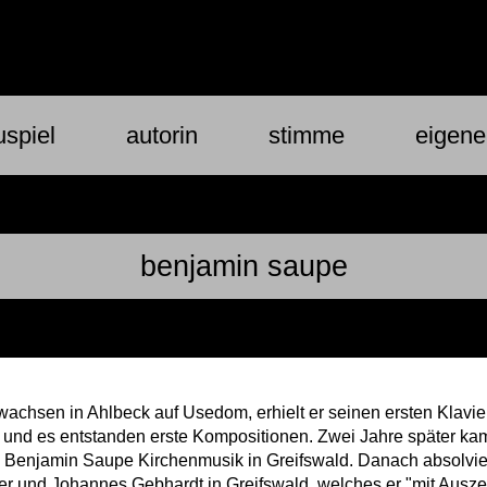
spiel
autorin
stimme
eigene
benjamin saupe
chsen in Ahlbeck auf Usedom, erhielt er seinen ersten Klavieru
n, und es entstanden erste Kompositionen. Zwei Jahre später ka
Benjamin Saupe Kirchenmusik in Greifswald. Danach absolviert
der und Johannes Gebhardt in Greifswald, welches er "mit Auszei